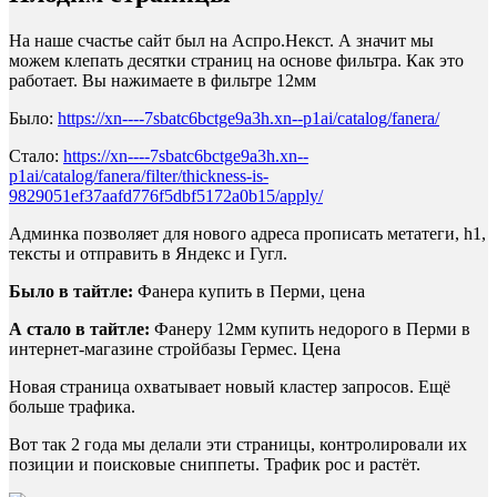
На наше счастье сайт был на Аспро.Некст. А значит мы
можем клепать десятки страниц на основе фильтра. Как это
работает. Вы нажимаете в фильтре 12мм
Было:
https://xn----7sbatc6bctge9a3h.xn--p1ai/catalog/fanera/
Стало:
https://xn----7sbatc6bctge9a3h.xn--
p1ai/catalog/fanera/filter/thickness-is-
9829051ef37aafd776f5dbf5172a0b15/apply/
Админка позволяет для нового адреса прописать метатеги, h1,
тексты и отправить в Яндекс и Гугл.
Было в тайтле:
Фанера купить в Перми, цена
А стало в тайтле:
Фанеру 12мм купить недорого в Перми в
интернет-магазине стройбазы Гермес. Цена
Новая страница охватывает новый кластер запросов. Ещё
больше трафика.
Вот так 2 года мы делали эти страницы, контролировали их
позиции и поисковые сниппеты. Трафик рос и растёт.